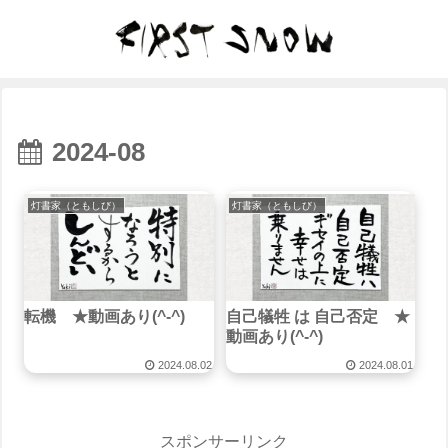
2024-08
灯書家（ともしび）
灯書家（ともしび）
転機 ★動画あり(^-^)
自己犠牲 は 自己否定 ★
動画あり(^-^)
2024.08.02
2024.08.01
スポンサーリンク