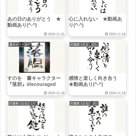
あの日のありがとう ★
心に入れない ★動画あ
動画あり(^-^)
り(^-^)
2024.11.21
2024.11.19
書キャラクター
灯書家（ともしび）
すのを 書キャラクター
感情と楽しく向き合う
『落胆』discouraged
★動画あり(^-^)
2024.11.19
2024.11.18
灯書家（ともしび）
灯書家（ともしび）