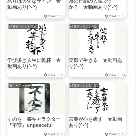
怒りは大切なサイン ★
誰のための人生です
動画あり(^-^)
か？ ★動画あり(^-^)
2024.11.18
2024.11.16
灯書家（ともしび）
灯書家（ともしび）
学び多き人生に乾杯 ★
笑顔で生きる ★動画あ
動画あり(^-^)
り(^-^)
2024.11.15
2024.11.14
書キャラクター
灯書家（ともしび）
すのを 書キャラクター
言葉が心を癒す ★動画
『不安』unpeaceful
あり(^-^)
2024.11.13
2024.11.13