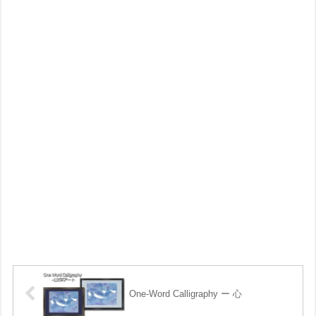
One-Word Calligraphy ー 心