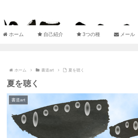
ホーム
自己紹介
3つの種
メール
ホーム
書道art
夏を聴く
夏を聴く
書道art