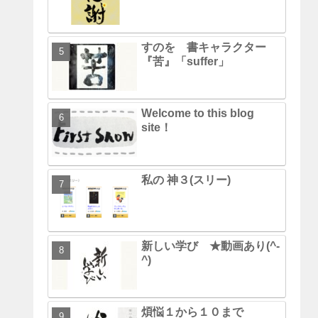
すのを 書キャラクター
『苦』「suffer」
Welcome to this blog
site！
私の 神３(スリー)
新しい学び ★動画あり(^-
^)
煩悩１から１０まで