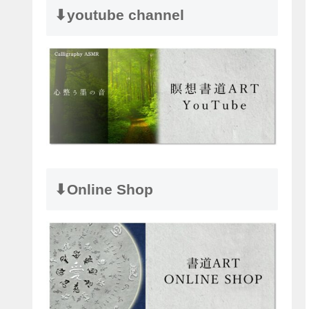
⬇︎youtube channel
⬇︎Online Shop