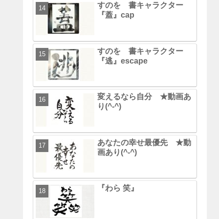
すのを 書キャラクター
『蓋』cap
すのを 書キャラクター
『逃』escape
変えるなら自分 ★動画あ
り(^-^)
あなたの幸せ最優先 ★動
画あり(^-^)
『わら 笑』