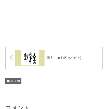
掴む ★動画あり(^-^)
書道art
コメント