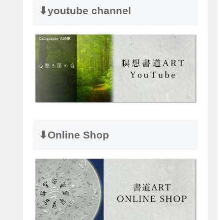
⬇︎youtube channel
⬇︎Online Shop