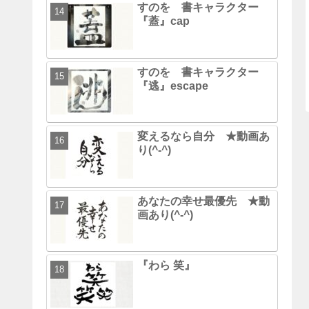
すのを 書キャラクター
『蓋』cap
すのを 書キャラクター
『逃』escape
変えるなら自分 ★動画あ
り(^-^)
あなたの幸せ最優先 ★動
画あり(^-^)
『わら 笑』