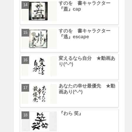
すのを 書キャラクター
『蓋』cap
すのを 書キャラクター
『逃』escape
変えるなら自分 ★動画あ
り(^-^)
あなたの幸せ最優先 ★動
画あり(^-^)
『わら 笑』