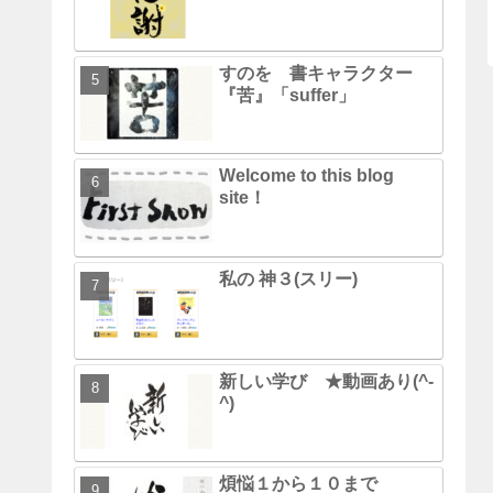
すのを 書キャラクター
『苦』「suffer」
Welcome to this blog
site！
私の 神３(スリー)
新しい学び ★動画あり(^-
^)
煩悩１から１０まで