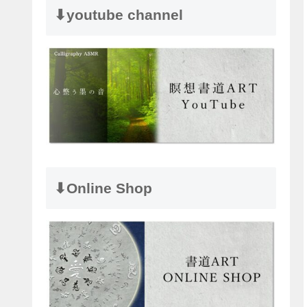
⬇︎youtube channel
⬇︎Online Shop