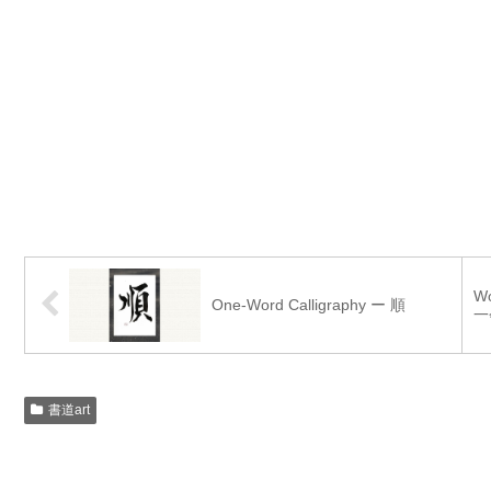
Wo
One-Word Calligraphy ー 順
一
書道art