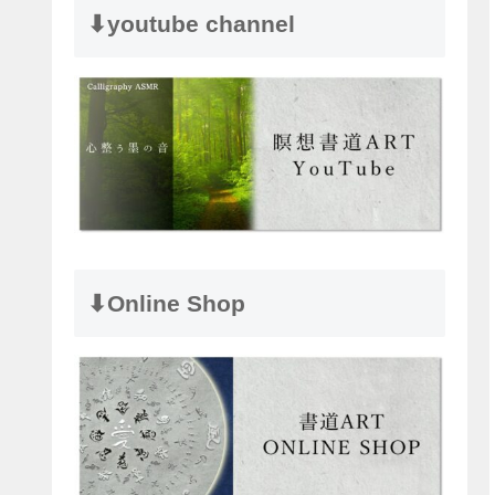
⬇︎youtube channel
⬇︎Online Shop