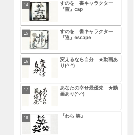
すのを 書キャラクター
『蓋』cap
すのを 書キャラクター
『逃』escape
変えるなら自分 ★動画あ
り(^-^)
あなたの幸せ最優先 ★動
画あり(^-^)
『わら 笑』