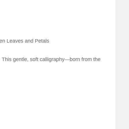
een Leaves and Petals
. This gentle, soft calligraphy—born from the