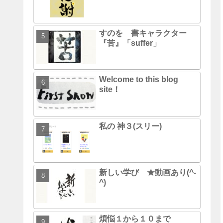
すのを 書キャラクター
『苦』「suffer」
Welcome to this blog
site！
私の 神３(スリー)
新しい学び ★動画あり(^-
^)
煩悩１から１０まで