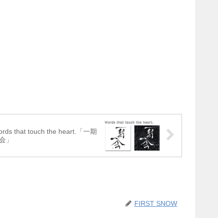
rds that touch the heart.「一期
会」
FIRST SNOW