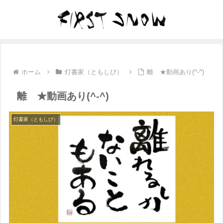
ホーム
灯書家（ともしび）
離 ★動画あり(^-^)
離 ★動画あり(^-^)
灯書家（ともしび）